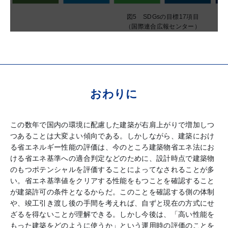
図5 SDGsの目標17項目
（国際連合広報センター）
おわりに
この数年で国内の環境に配慮した建築が右肩上がりで増加しつ
つあることは大変よい傾向である。しかしながら、建築におけ
る省エネルギー性能の評価は、今のところ建築物省エネ法にお
ける省エネ基準への適合判定などのために、設計時点で建築物
のもつポテンシャルを評価することによってなされることが多
い。省エネ基準値をクリアする性能をもつことを確認すること
が建築許可の条件となるからだ。このことを確認する側の体制
や、竣工引き渡し後の手間を考えれば、自ずと現在の方式にせ
ざるを得ないことが理解できる。しかし今後は、「高い性能を
もった建築をどのように使うか」という運用時の評価のことを