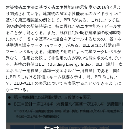
建築物省エネ法に基づく省エネ性能の表示制度が2016年4月よ
り開始されている。建築物の省エネ性能表示のガイドラインに
基づく第三者認証の例として、BELSがある。これによって住
宅や建築物の新築時等に、特に優れた省エネ性能をアピールす
ることが可能となる。また、既存住宅や既存建築物の改修時等
において、省エネ基準への適合をアピールするための、省エネ
基準適合認定マーク（eマーク）がある。BELSには5段階の星
マークレベルがある。建築物の用途によって星マークレベルが
異なり、住宅と比較して非住宅の方が高い性能を求められてい
る。基準の数値はBEI（Building Energy Index、BEI＝設計一次
エネルギー消費量／基準一次エネルギー消費量）である。図4
にBELSにおける評価スキーム概要を示す。尚、BELSにおい
て、ZEBやZEHの表示についても表示することができるように
なっている。