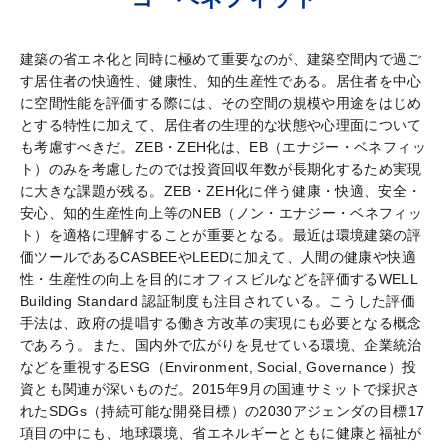
建築の省エネ化と同時に極めて重要なのが、建築空間内で過ご
す居住者の快適性、健康性、知的生産性である。居住者を中心
に空間性能を評価する際には、その空間の規模や用途をはじめ
とする特性に加えて、居住者の生理的な状態や心理面について
も考慮すべきだ。ZEB・ZEH化は、EB（エナジー・ベネフィッ
ト）のみを考慮したのでは投資回収年数が長期化するため実現
に大きな課題が残る。ZEB・ZEH化に伴う健康・快適、安全・
安心、知的生産性向上等のNEB（ノン・エナジー・ベネフィッ
ト）を適格に理解することが重要となる。最近は環境建築の評
価ツールであるCASBEEやLEEDに加えて、人間の健康や快適
性・生産性の向上を目的にオフィスビルなどを評価するWELL
Building Standard 認証制度も注目されている。こうした評価
手法は、政府の提唱する働き方改革の実現にも必要となる概念
であろう。また、国内外で広がりを見せている環境、企業統治
などを重視するESG（Environment, Social, Governance）投
資とも関連が深いものだ。2015年9月の国連サミットで採択さ
れたSDGs（持続可能な開発目標）の2030アジェンダの目標17
項目の中にも、地球環境、省エネルギーとともに健康と福祉が