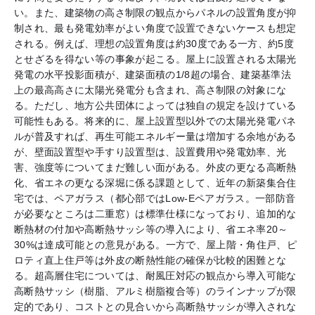
い。また、建築物の高さ制限の観点からパネルの設置角度が抑
制され、最も発電効率がよい角度で設置できないケースも想定
される。例えば、理想の設置角度は約30度である一方、約5度
とせざるを得ない等の事象が起こる。屋上に設置される太陽光
発電の水平投影面積が、建築面積の1/8超の場合、建築基準法
上の最高高さに太陽光発電分も含まれ、高さ制限の対象にな
る。ただし、地方公共団体によっては独自の規定を設けている
可能性もある。将来的に、屋上設置型以外での太陽光発電パネ
ルが普及すれば、再生可能エネルギー量は増加する余地がある
が、壁面設置型や手すり設置型は、設置費用や発電効率、光
害、強度等についてまだ難しい面がある。外皮の更なる高断熱
化、省エネの更なる深堀に係る課題として、近年の新築集合住
宅では、ペアガラス（都心部ではLow-Eペアガラス。一部防音
が必要なところは二重窓）は標準仕様になっており、追加的な
断熱材の付加や高断熱サッシ等の導入により、省エネ率20～
30%は達成可能との意見がある。一方で、屋上階・角住戸、ピ
ロティ直上住戸等は外皮の断熱性能の確保が比較的困難とな
る。超高層住宅については、耐風圧対応の観点から導入可能な
高断熱サッシ（樹脂、アルミ樹脂複合等）のラインナップが限
定的であり、コストとの見合いから高断熱サッシが導入されな