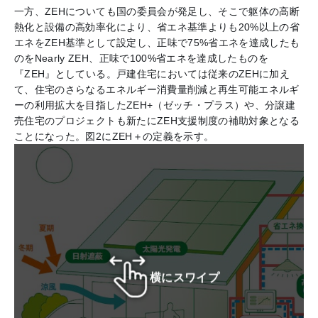
一方、ZEHについても国の委員会が発足し、そこで躯体の高断
熱化と設備の高効率化により、省エネ基準よりも20%以上の省
エネをZEH基準として設定し、正味で75%省エネを達成したも
のをNearly ZEH、正味で100%省エネを達成したものを
『ZEH』としている。戸建住宅においては従来のZEHに加え
て、住宅のさらなるエネルギー消費量削減と再生可能エネルギ
ーの利用拡大を目指したZEH+（ゼッチ・プラス）や、分譲建
売住宅のプロジェクトも新たにZEH支援制度の補助対象となる
ことになった。図2にZEH＋の定義を示す。
横にスワイプ