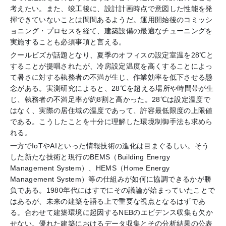
考えたい。また、竣工後に、設計計画時点で意図した性能を発
揮できていないことは間間あるようだ。運用開始後のコミッシ
ョニング・プロセスを経て、建築設備の最適なチューニングを
実施することも必須事項と言える。
クールビズが話題となり、夏季のオフィスの設定室温を28℃と
することが提唱されたが、冷房設定温度を高くすることによっ
て暑さに対する執務者の不満が生じ、作業効率を低下させる懸
念がある。実測研究によると、28℃を超える場所や時間帯が生
じ、執務者の不満足率が約8割と高かった。28℃は設定温度で
はなく、実際の居住域の温度であって、許容最低限度の上限値
である。こうしたことを十分に理解した環境制御手法も求めら
れる。
一方でIoTやAIといった情報技術の進化は目まぐるしい。そう
した新たな技術と現行のBEMS（Building Energy
Management System）、HEMS（Home Energy
Management System）等の仕組みが如何に協調できるかが勝
負である。1980年代にはすでにその議論が始まっていたことで
はあるが、未来の建築を語る上で重要な視点となるはずであ
る。合わせて建築環境に起因するNEBのエビデンス収集も欠か
せない。優れた建築におけるデータ収集とその分析結果の公表