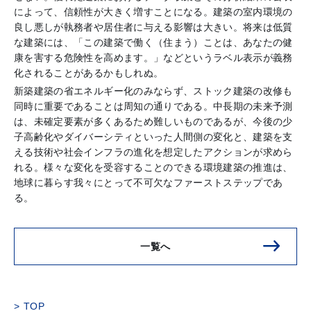
によって、信頼性が大きく増すことになる。建築の室内環境の
良し悪しが執務者や居住者に与える影響は大きい。将来は低質
な建築には、「この建築で働く（住まう）ことは、あなたの健
康を害する危険性を高めます。」などというラベル表示が義務
化されることがあるかもしれぬ。
新築建築の省エネルギー化のみならず、ストック建築の改修も
同時に重要であることは周知の通りである。中長期の未来予測
は、未確定要素が多くあるため難しいものであるが、今後の少
子高齢化やダイバーシティといった人間側の変化と、建築を支
える技術や社会インフラの進化を想定したアクションが求めら
れる。様々な変化を受容することのできる環境建築の推進は、
地球に暮らす我々にとって不可欠なファーストステップであ
る。
一覧へ
TOP