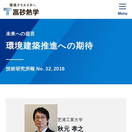
Menu
未来への提言
環境建築推進への期待
技術研究所報 No. 32, 2018
芝浦工業大学
秋元 孝之