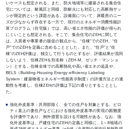
いケースも想定される。また、防火地域等に建築される集合住
宅については、耐風圧と同様、防耐火にも対応した高断熱サッ
シが限定的という課題がある。設備面について、床暖房のニー
ズが少なからず存在する一方で、現行のエネルギー消費性能計
算プログラム（住宅版）では、高い省エネ性能の評価が得られ
にくいことも想定される。そこで、集合住宅のZEHに関して
は、入居者や事業者の販促の観点から、“住棟”でのZEH、“住
戸”でのZEHを定義に含めることとした。また、“住戸”と“住
棟”のZEH評価は、独立して行うものとするが、評価結果が混同
しないよう、住棟ZEHを別名称（ZEH-M、ゼッチ・マンショ
ン）とする。住棟全体での高断熱化や高い省エネの追及や、
BELS（Building-Housing Energy-efficiency Labeling
System：建築物省エネルギー性能表示制度）の評価方法との連
動性を考慮し、住棟ZEHの評価は下記の通りとすることとし
た。
強化外皮基準：共用部除く、全ての住戸を対象とする。ピロ
ティ直上の妻住戸などにおける強化外皮基準の実現の困難度
を評価中であり、例外措置を設ける可能性がある。なお、強
化外皮基準は、戸建住宅のZEHの定義と同様に、1～8地域の
平成28年省エネルギー基準（ηA値（冷房期の平均日射熱取得