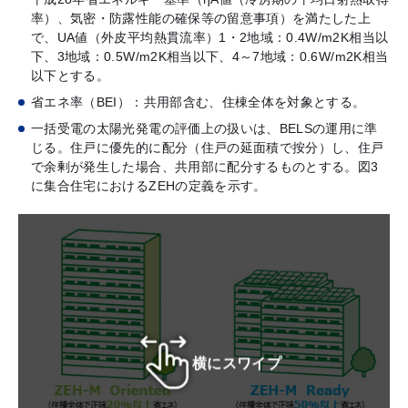
率）、気密・防露性能の確保等の留意事項）を満たした上
で、UA値（外皮平均熱貫流率）1・2地域：0.4W/m2K相当以
下、3地域：0.5W/m2K相当以下、4～7地域：0.6W/m2K相当
以下とする。
省エネ率（BEI）：共用部含む、住棟全体を対象とする。
一括受電の太陽光発電の評価上の扱いは、BELSの運用に準
じる。住戸に優先的に配分（住戸の延面積で按分）し、住戸
で余剰が発生した場合、共用部に配分するものとする。図3
に集合住宅におけるZEHの定義を示す。
横にスワイプ