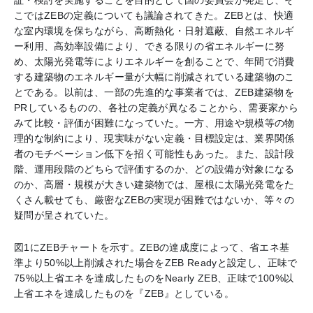
証・検討を実施することを目的として国の委員会が発足し、そ
こではZEBの定義についても議論されてきた。ZEBとは、快適
な室内環境を保ちながら、高断熱化・日射遮蔽、自然エネルギ
ー利用、高効率設備により、できる限りの省エネルギーに努
め、太陽光発電等によりエネルギーを創ることで、年間で消費
する建築物のエネルギー量が大幅に削減されている建築物のこ
とである。以前は、一部の先進的な事業者では、ZEB建築物を
PRしているものの、各社の定義が異なることから、需要家から
みて比較・評価が困難になっていた。一方、用途や規模等の物
理的な制約により、現実味がない定義・目標設定は、業界関係
者のモチベーション低下を招く可能性もあった。また、設計段
階、運用段階のどちらで評価するのか、どの設備が対象になる
のか、高層・規模が大きい建築物では、屋根に太陽光発電をた
くさん載せても、厳密なZEBの実現が困難ではないか、等々の
疑問が呈されていた。
図1にZEBチャートを示す。ZEBの達成度によって、省エネ基
準より50%以上削減された場合をZEB Readyと設定し、正味で
75%以上省エネを達成したものをNearly ZEB、正味で100%以
上省エネを達成したものを『ZEB』としている。