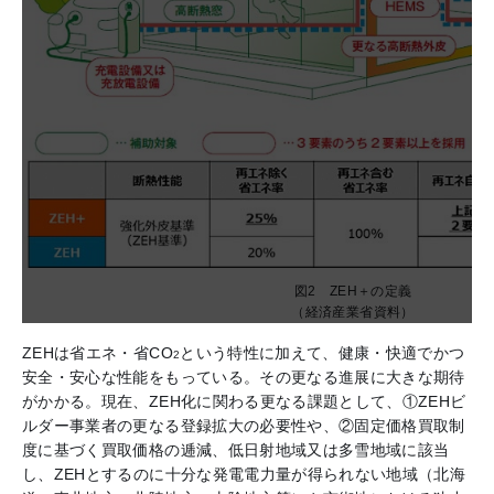
図2 ZEH＋の定義
（経済産業省資料）
ZEHは省エネ・省CO
という特性に加えて、健康・快適でかつ
2
安全・安心な性能をもっている。その更なる進展に大きな期待
がかかる。現在、ZEH化に関わる更なる課題として、①ZEHビ
ルダー事業者の更なる登録拡大の必要性や、②固定価格買取制
度に基づく買取価格の逓減、低日射地域又は多雪地域に該当
し、ZEHとするのに十分な発電電力量が得られない地域（北海