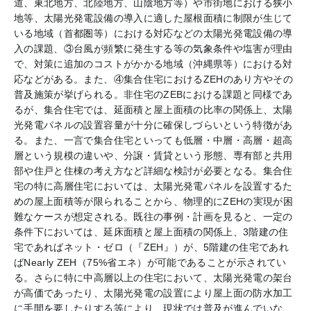
道、東北地方、北陸地方、山陰地方等）や市街地における狭小
地等、太陽光発電設備の導入に適した屋根面積に制限が生じて
いる地域（首都圏等）における対応などの太陽光発電設備の導
入の課題、③台風が頻繁に発生する等の気象条件や塩害が理由
で、対策に追加のコストがかかる地域（沖縄県等）における対
応などがある。また、④集合住宅におけるZEHのあり方やその
普及施策が挙げられる。非住宅のZEBにおける課題と同様であ
るが、集合住宅では、延面積と屋上面積の比率の関係上、太陽
光発電パネルの設置容量が十分に確保しづらいという特徴があ
る。また、一言で集合住宅といっても低層・中層・高層・超高
層という規模の違いや、分譲・賃貸という形態、専有部と共用
部や住戸と住棟の考え方など詳細な検討が必要となる。集合住
宅の特に高層住宅においては、太陽光発電パネルを設置するた
めの屋上面積等が限られることから、物理的にZEHの実現が困
難なケースが想定される。既往の事例・計画を見ると、一定の
条件下においては、延床面積と屋上面積の関係上、3階建の住
宅であればネット・ゼロ（『ZEH』）が、5階建の住宅であれ
ばNearly ZEH（75%省エネ）が可能であることが示されてい
る。さらに特に中高層以上の住宅において、太陽光発電の架台
が高価であったり、太陽光発電の設置により屋上面の防水加工
に手間を要したりする等により、現状では普及が進んでいな