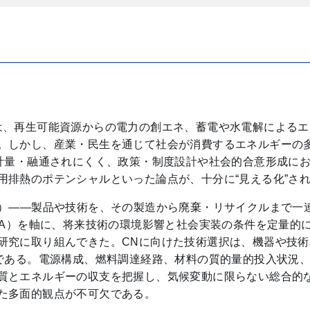
は、再生可能資源からの電力の創エネ、蓄電や水電解による
。しかし、産業・民生を通じて社会が消費するエネルギーの
に計量・融通されにくく、政策・制度設計や社会的合意形成に
用排熱のポテンシャルといった論点が、十分に“見える化”さ
A）――製品や技術を、その製造から廃棄・リサイクルまで一
IOA）を軸に、将来技術の環境影響と社会実装の条件を定量的
研究に取り組んできた。CNに向けた技術選択は、機器や技
要である。電源構成、燃料調達経路、材料の質的量的投入状況
質とエネルギーの収支を把握し、気候変動に限らない総合的
た多面的観点が不可欠である。