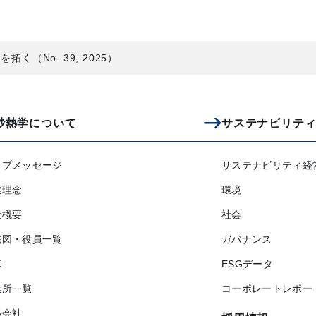
く（No. 39, 2025）
砂熱学について
サステナビリテ
ップメッセージ
サステナビリティ経
業理念
環境
社概要
社会
織図・役員一覧
ガバナンス
革
ESGデータ
業所一覧
コーポレートレポー
係会社