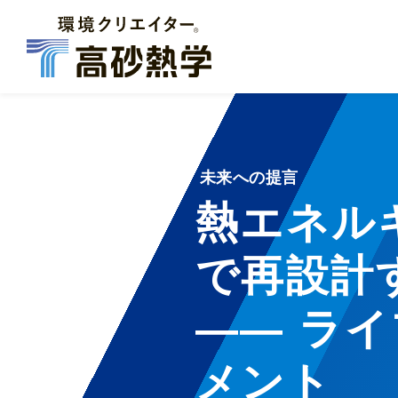
未来への提言
熱エネル
で再設計
―― ラ
メント