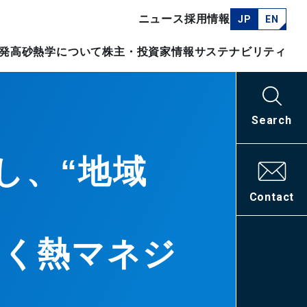
ニュース
採用情報
JP
EN
発
高砂熱学について
株主・投資家情報
サステナビリティ
Search
し、“地域
Contact
拓く熱マネジ