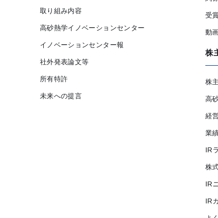
取り組み内容
受
高砂熱学イノベーションセンター
動
イノベーションセンター報
株
社外発表論文等
所有特許
株
未来への提言
高
経
業
IR
株
IR
IR