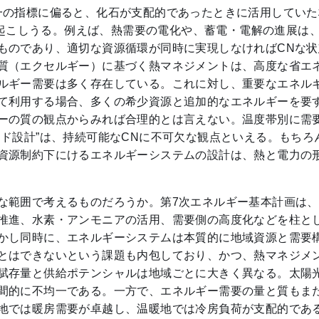
一の指標に偏ると、化石が支配的であったときに活用してい
g）」を引き起こしうる。例えば、熱需要の電化や、蓄電・電解の進
ものであり、適切な資源循環が同時に実現しなければCNな状
質（エクセルギー）に基づく熱マネジメントは、高度な省エ
ルギー需要は多く存在している。これに対し、重要なエネル
て利用する場合、多くの希少資源と追加的なエネルギーを要
ーの質の観点からみれば合理的とは言えない。温度帯別に需
ード設計”は、持続可能なCNに不可欠な観点といえる。もち
資源制約下にけるエネルギーシステムの設計は、熱と電力の
な範囲で考えるものだろうか。第7次エネルギー基本計画は、2
推進、水素・アンモニアの活用、需要側の高度化などを柱と
かし同時に、エネルギーシステムは本質的に地域資源と需要
とはできないという課題も内包しており、かつ、熱マネジメ
賦存量と供給ポテンシャルは地域ごとに大きく異なる。太陽
間的に不均一である。一方で、エネルギー需要の量と質もま
地では暖房需要が卓越し、温暖地では冷房負荷が支配的であ