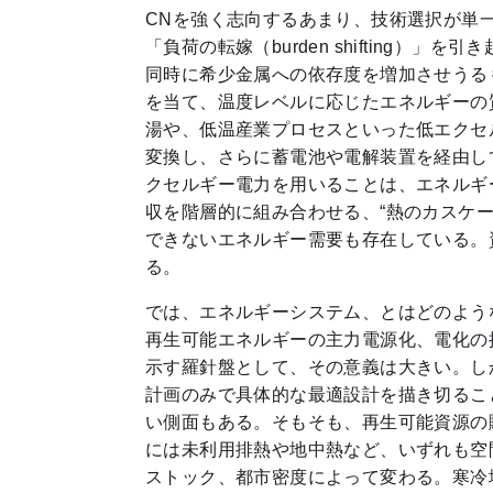
CNを強く志向するあまり、技術選択が単
「負荷の転嫁（burden shiftin
同時に希少金属への依存度を増加させうる
を当て、温度レベルに応じたエネルギーの
湯や、低温産業プロセスといった低エクセ
変換し、さらに蓄電池や電解装置を経由し
クセルギー電力を用いることは、エネルギ
収を階層的に組み合わせる、“熱のカスケ
できないエネルギー需要も存在している。
る。
では、エネルギーシステム、とはどのよう
再生可能エネルギーの主力電源化、電化の
示す羅針盤として、その意義は大きい。し
計画のみで具体的な最適設計を描き切るこ
い側面もある。そもそも、再生可能資源の
には未利用排熱や地中熱など、いずれも空
ストック、都市密度によって変わる。寒冷