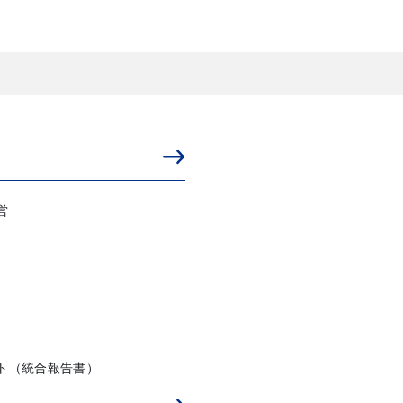
ィ
営
ト（統合報告書）