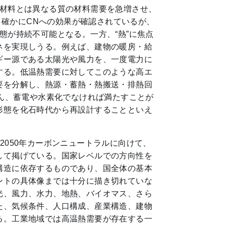
た材料とは異なる質の材料需要を急増させ、
展は、確かにCNへの効果が確認されているが、
態が持続不可能となる。一方、“熱”に焦点
ネを実現しうる。例えば、建物の暖房・給
ギー源である太陽光や風力を、一度電力に
する。低温熱需要に対してこのような高エ
要を分解し、熱源・蓄熱・熱搬送・排熱回
ろん、蓄電や水素化でなければ満たすことが
形態を化石時代から再設計することといえ
050年カーボンニュートラルに向けて、
して掲げている。国家レベルでの方向性を
構造に依存するものであり、国全体の基本
ントの具体像までは十分に描き切れていな
光、風力、水力、地熱、バイオマス、さら
た、気候条件、人口構成、産業構造、建物
る。工業地域では高温熱需要が存在する一