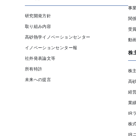
事
研究開発方針
関
取り組み内容
受
高砂熱学イノベーションセンター
動
イノベーションセンター報
株
社外発表論文等
所有特許
株
未来への提言
高
経
業
IR
株
IR