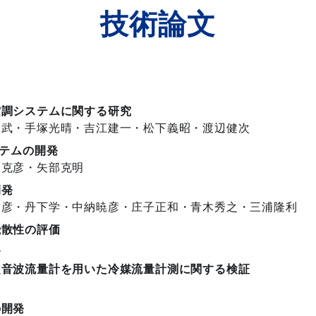
技術論文
空調システムに関する研究
史武・手塚光晴・吉江建一・松下義昭・渡辺健次
テムの開発
田克彦・矢部克明
開発
哲彦・丹下学・中納暁彦・庄子正和・青木秀之・三浦隆利
飛散性の評価
弘
超音波流量計を用いた
冷媒流量計測に関する検証
の開発