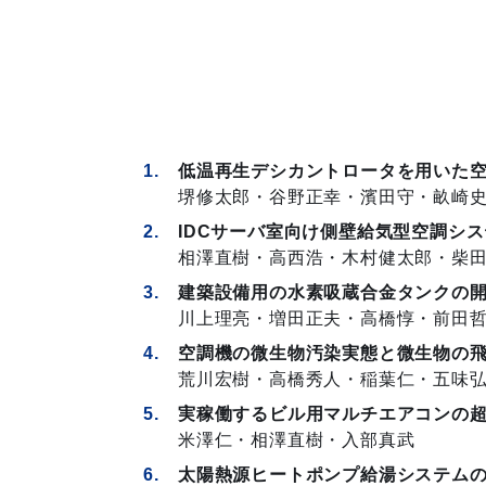
低温再生デシカントロータを用いた
堺修太郎・谷野正幸・濱田守・畝崎
IDCサーバ室向け
側壁給気型空調シス
相澤直樹・高西浩・木村健太郎・柴
建築設備用の水素吸蔵合金タンクの
川上理亮・増田正夫・高橋惇・前田
空調機の微生物汚染実態と
微生物の
荒川宏樹・高橋秀人・稲葉仁・五味
実稼働するビル用マルチエアコンの
米澤仁・相澤直樹・入部真武
太陽熱源ヒートポンプ給湯システム