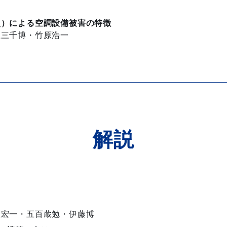
災）
による空調設備被害の特徴
上三千博・竹原浩一
解説
屋宏一・五百蔵勉・伊藤博