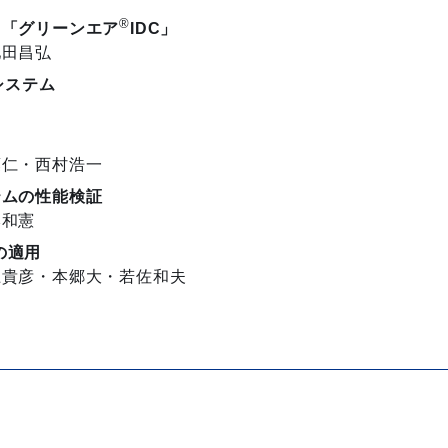
®
ス
「グリーンエア
IDC」
池田昌弘
システム
葉仁・西村浩一
テムの性能検証
本和憲
の適用
上貴彦・本郷大・若佐和夫