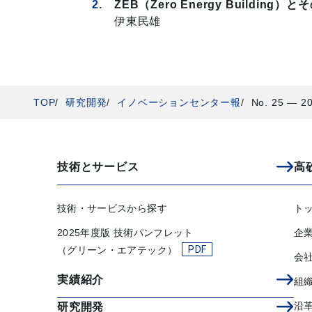
ZEB（Zero Energy Building）
とそ
伊東民雄
TOP
研究開発
イノベーションセンター報
No. 25 ― 
技術とサービス
高
技術・サービスから探す
ト
2025年度版 技術パンフレット
企
（グリーン・エアテック）
会
実績紹介
組
沿
研究開発