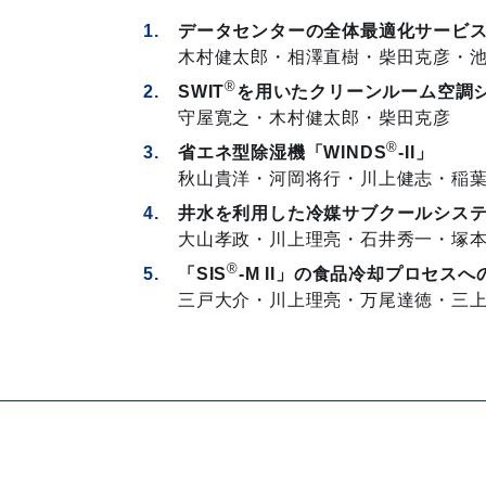
データセンターの全体最適化サービ
木村健太郎・相澤直樹・柴田克彦・
®
SWIT
を用いたクリーンルーム空調
守屋寛之・木村健太郎・柴田克彦
®
省エネ型除湿機「WINDS
-II」
秋山貴洋・河岡将行・川上健志・稲
井水を利用した
冷媒サブクールシス
大山孝政・川上理亮・石井秀一・塚
®
「SIS
-M II」の食品冷却プロセスへ
三戸大介・川上理亮・万尾達徳・三