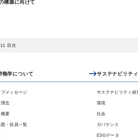
の構築に向けて
2011 目次
砂熱学について
サステナビリテ
ップメッセージ
サステナビリティ経
業理念
環境
社概要
社会
織図・役員一覧
ガバナンス
革
ESGデータ