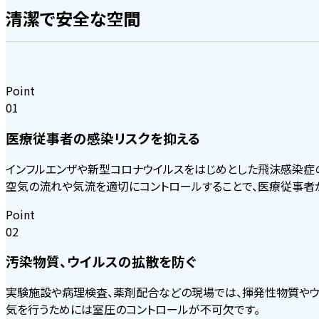
清潔で安全な空間
環境に配慮した省力化工法を採用したい
オフィス
商業施設・
高砂熱学が挑む環境
清潔で安全な空間を構築したい
ホテル
Point
大空間を省エネで空調したい
01
TMES/最適な設備の運用管理を依頼したい
医療従事者の感染リスクを抑える
このサイトについて
インフルエンザや新型コロナウイルスをはじめとした飛沫感染症
空気の流れや気流を適切にコントロールすることで、医療従事者
Point
研究施設
データセンター
02
汚染物質、ウイルスの拡散を防ぐ
実験施設や病理検査、薬剤配合などの現場では、揮発性物質やウ
気を行うためには室圧のコントロールが不可欠です。