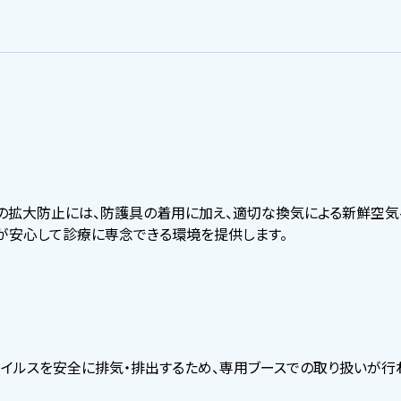
省エネに特化したクリーンルームを構築したい
エネルギー
病院・医療
省エネに特化したドライルームを構築したい
マネジメント
日本ピーマック/水熱源を活かした空調をしたい
の拡大防止には、防護具の着用に加え、適切な換気による新鮮空気
が安心して診療に専念できる環境を提供します。
スポーツ施設
グリーン
・流通
エネルギー
イルスを安全に排気・排出するため、専用ブースでの取り扱いが行