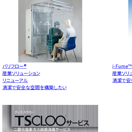
バリフロー®
i-Fume
産業ソリューション
産業ソリ
リニューアル
清潔で安
清潔で安全な空間を構築したい