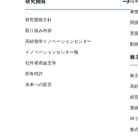
沿
研究開発
事
研究開発方針
関
取り組み内容
受
高砂熱学イノベーションセンター
動
イノベーションセンター報
株
社外発表論文等
所有特許
株
未来への提言
高
経
業
IR
株