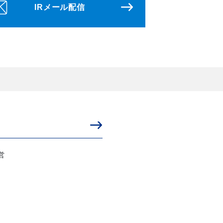
IRメール配信
ィ
営