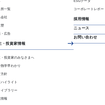
革
ESGデータ
業所一覧
コーポレートレポー
係会社
採用情報
賞歴
ニュース
画・広告
お問い合わせ
主・投資家情報
主・投資家のみなさまへ
砂熱学早わかり
営方針
績ハイライト
ライブラリー
式情報